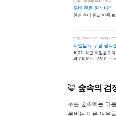
http://dnjstjr.com
광고
루비 전문 원석나라
천연 루비 한달 반품 
http://www.coupang.co
과일음료 쿠팡 생과일
100% 착즙 과일음료의
와우회원은 무제한 무
🦊
숲속의 겁
푸른 숲속에는 이름
루비는 다른 여우들