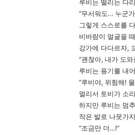
루비는 떨리는 다리
“무서워도… 누군가
그렇게 스스로를 다
비바람이 얼굴을 때
강가에 다다르자, 
“괜찮아, 내가 도와
루비는 용기를 내어
“루비야, 위험해! 
멀리서 토비가 소리
하지만 루비는 멈추
작은 발로 나뭇가지
“조금만 더…!”