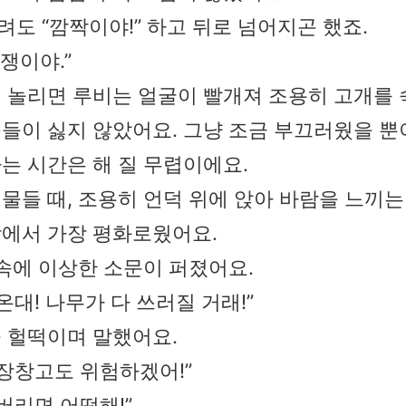
도 “깜짝이야!” 하고 뒤로 넘어지곤 했죠.
겁쟁이야.”
 놀리면 루비는 얼굴이 빨개져 조용히 고개를 
들이 싫지 않았어요. 그냥 조금 부끄러웠을 뿐
는 시간은 해 질 무렵이에요.
물들 때, 조용히 언덕 위에 앉아 바람을 느끼는
에서 가장 평화로웠어요.
숲속에 이상한 소문이 퍼졌어요.
온대! 나무가 다 쓰러질 거래!”
 헐떡이며 말했어요.
저장창고도 위험하겠어!”
버리면 어떡해!”