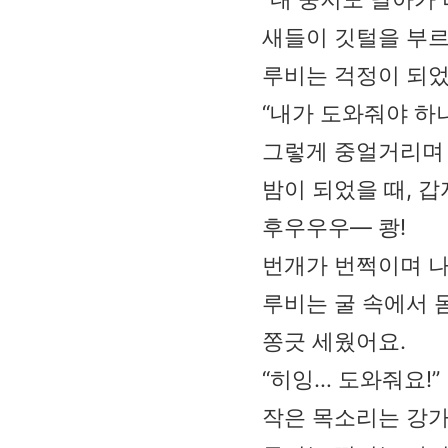
새들이 깃털을 부르
루비는 걱정이 되었
“내가 도와줘야 하
그렇게 중얼거리며
밤이 되었을 때, 
후우우우― 쾅!
번개가 번쩍이며 
루비는 굴 속에서 
쫑긋 세웠어요.
“히잉… 도와줘요!”
작은 목소리는 강가