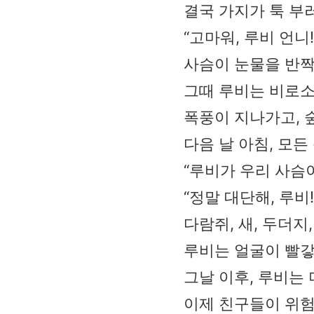
결국 가지가 툭 부
“고마워, 루비 언니!
사슴이 눈물을 반짝
그때 루비는 비로소
폭풍이 지나가고, 
다음 날 아침, 모
“루비가 우리 사슴이
“정말 대단해, 루비!
다람쥐, 새, 두더지
루비는 얼굴이 빨갛
그날 이후, 루비는
이제 친구들이 위험