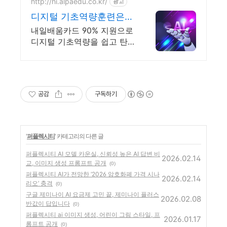
http://hi.alpaedu.co.kr/
광고
디지털 기초역량훈련은
알파코 AI 어플리케이션
내일배움카드 90% 지원으로
개발
디지털 기초역량을 쉽고 탄
탄하게 키워보세요!
공감
구독하기
'
퍼플렉시티
' 카테고리의 다른 글
퍼플렉시티 AI 모델 카운실, 신뢰성 높은 AI 답변 비
2026.02.14
교, 이미지 생성 프롬프트 공개
(0)
퍼플렉시티 AI가 전망한 ‘2026 암호화폐 가격 시나
2026.02.14
리오’ 충격
(0)
구글 제미나이 AI 요금제 고민 끝, 제미나이 플러스
2026.02.08
반값이 답입니다
(0)
퍼플렉시티 ai 이미지 생성, 어린이 그림 스타일, 프
2026.01.17
롬프트 공개
(0)